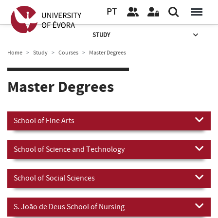
PT
STUDY
Home
Study
Courses
Master Degrees
Master Degrees
School of Fine Arts
School of Science and Technology
School of Social Sciences
S. João de Deus School of Nursing