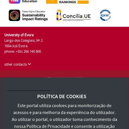
University of Évora
Largo dos Colegiais, Nº 2
7004-516 Évora
phone: +351 266 740 800
other contacts
University of Évora © 2026
Terms and Conditions and Privacy Policy
POLÍTICA DE COOKIES
Accessibility Statement
Este portal utiliza cookies para monitorização de
acessos e para melhoria da experiência do utilizador.
Ao utilizar o portal, o utilizador toma conhecimento da
nossa
Política de Privacidade
e consente a utilização