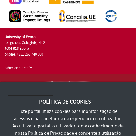
University of Évora
Largo dos Colegiais, Nº 2
7004-516 Évora
phone: +351 266 740 800
other contacts
University of Évora © 2026
Terms and Conditions and Privacy Policy
POLÍTICA DE COOKIES
Accessibility Statement
Este portal utiliza cookies para monitorização de
acessos e para melhoria da experiência do utilizador.
Ao utilizar o portal, o utilizador toma conhecimento da
nossa
Política de Privacidade
e consente a utilização