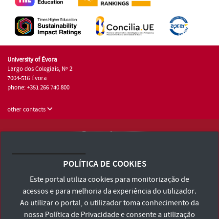
University of Évora
Largo dos Colegiais, Nº 2
7004-516 Évora
phone: +351 266 740 800
other contacts
University of Évora © 2026
Terms and Conditions and Privacy Policy
POLÍTICA DE COOKIES
Accessibility Statement
Este portal utiliza cookies para monitorização de
acessos e para melhoria da experiência do utilizador.
Ao utilizar o portal, o utilizador toma conhecimento da
nossa
Política de Privacidade
e consente a utilização