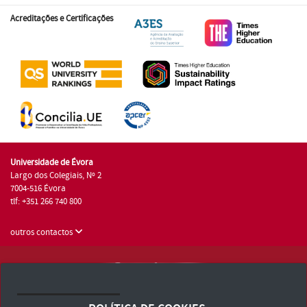
Acreditações e Certificações
Universidade de Évora
Largo dos Colegiais, Nº 2
7004-516 Évora
tlf: +351 266 740 800
outros contactos
Universidade de Évora © 2026
Consulte os Termos e Condições e Política de Privacidade