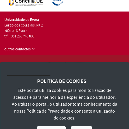
Universidade de Évora
Largo dos Colegiais, Nº 2
7004-516 Évora
tlf: +351 266 740 800
outros contactos
Universidade de Évora © 2026
Consulte os Termos e Condições e Política de Privacidade
POLÍTICA DE COOKIES
Declaração de Acessibilidade
Este portal utiliza cookies para monitorização de
acessos e para melhoria da experiência do utilizador.
Ao utilizar o portal, o utilizador toma conhecimento da
nossa
Política de Privacidade
e consente a utilização
de cookies.