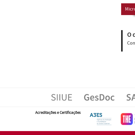
Micr
O 
Co
Acreditações e Certificações