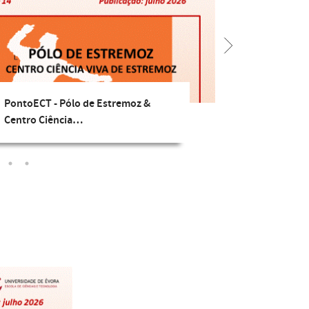
PontoECT - Pólo de Estremoz &
Univ
Centro Ciência…
fun