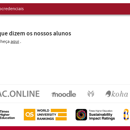
ocredenciais
que dizem os nossos alunos
nheça
aqui
.