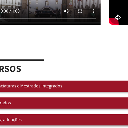
RSOS
nciaturas e Mestrados Integrados
rados
graduações