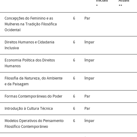
Iniciais
Atuais
*
**
Concepções do Feminino e as
6
Par
Mulheres na Tradição Filosófica
Ocidental
Direitos Humanos e Cidadania
6
Ímpar
Inclusiva
Economia Política dos Direitos
6
Ímpar
Humanos
Filosofia da Natureza, do Ambiente
6
Ímpar
e da Paisagem
Formas Contemporâneas do Poder
6
Par
Introdução à Cultura Técnica
6
Par
Modelos Operativos do Pensamento
6
Ímpar
Filosófico Contemporâneo