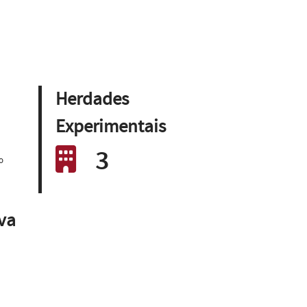
Herdades
Experimentais
3
o
iva