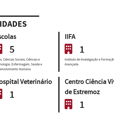
IDADES
scolas
IIFA
5
1
s, Ciências Sociais, Ciências e
Instituto de Investigação e Formaçã
nologia, Enfermagem, Saúde e
Avançada
envolvimento Humano
ospital Veterinário
Centro Ciência V
1
de Estremoz
1