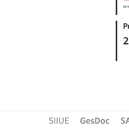
54 
P
2