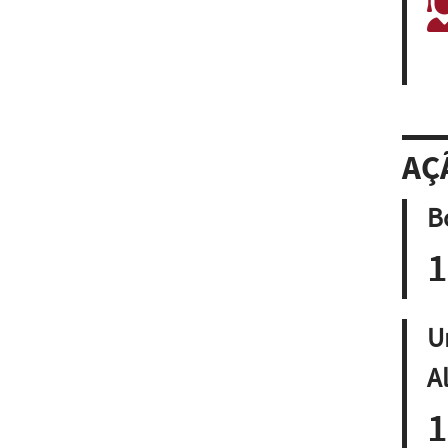
AÇ
B
1
U
A
1