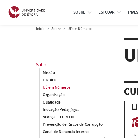
SOBRE
ESTUDAR
INVE
Início
Sobre
UÉ em Números
U
Sobre
Missão
História
UÉ em Números
CU
Organização
Qualidade
L
Inovação Pedagógica
Aliança EU GREEN
Prevenção de Riscos de Corrupção
Canal de Denúncia Interno
Inc