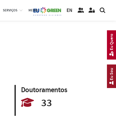
EN
SERVIÇOS
MEDIA
Eu Quero
Eu Sou
Doutoramentos
33