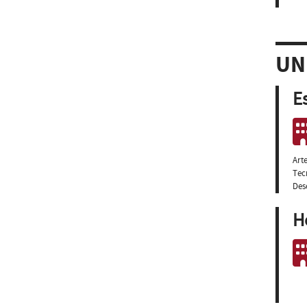
UN
E
Arte
Tec
Des
H