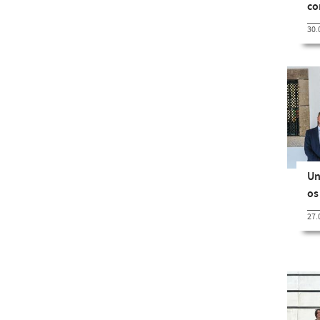
c
30.
Un
os
27.