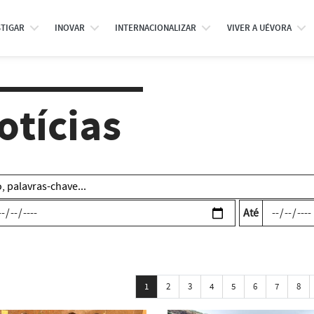
STIGAR
INOVAR
INTERNACIONALIZAR
VIVER A UÉVORA
otícias
Até
1
2
3
4
5
6
7
8