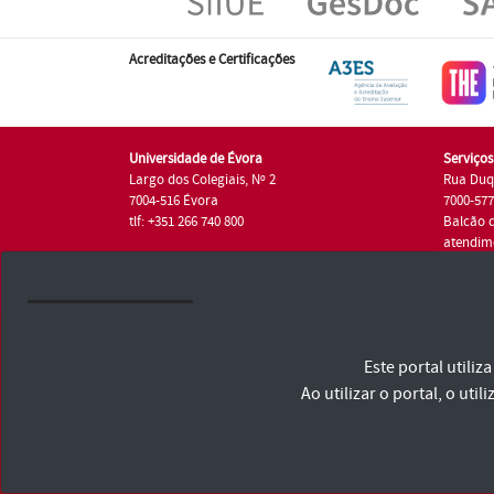
Acreditações e Certificações
Universidade de Évora
Serviço
Largo dos Colegiais, Nº 2
Rua Duq
7004-516 Évora
7000-57
tlf: +351 266 740 800
Balcão 
atendim
tlf.: +35
Universidade de Évora © 2026
Este portal utili
Consulte os Termos e Condições e Política de Privacidade
Declaração de Acessibilidade
Ao utilizar o portal, o u