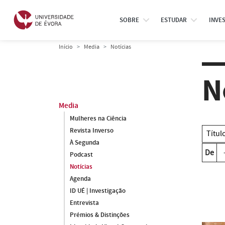
SOBRE
ESTUDAR
INVE
Início
Media
Notícias
N
Media
Mulheres na Ciência
Revista Inverso
À Segunda
De
Podcast
Notícias
Agenda
ID UÉ | Investigação
Entrevista
Prémios & Distinções