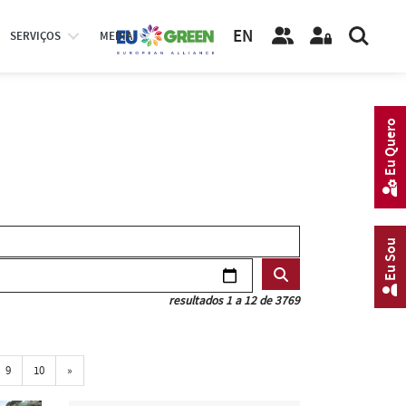
EN
SERVIÇOS
MEDIA
Eu Quero
Eu Sou
resultados 1 a 12 de 3769
Próxima
9
10
»