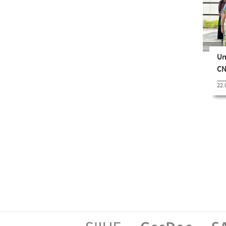
Un
CN
22.