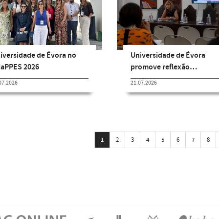
Universidade de Évora
iversidade de Évora no
promove reflexão…
aPPES 2026
21.07.2026
07.2026
1
2
3
4
5
6
7
8