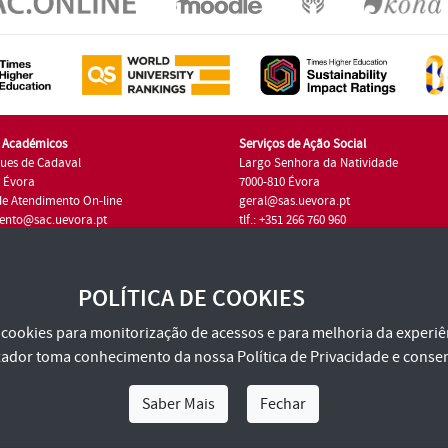
s Académicos
Serviços de Ação Social
ues de Cadaval
Largo Senhora da Natividade
7 Évora
7000-810 Évora
de Atendimento On-line
geral@sas.uevora.pt
ento@sac.uevora.pt
tlf.: +351 266 760 960
1 266 760 220
POLÍTICA DE COOKIES
za cookies para monitorização de acessos e para melhoria da experiên
tilizador toma conhecimento da nossa
Política de Privacidade
e consen
Saber Mais
Fechar