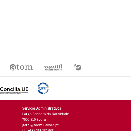
Serviços Administrativos
Largo Senhora da Natividade
7000-810 Évora
geral@sadm.uevora.pt
tlf.: +351 266 760 966