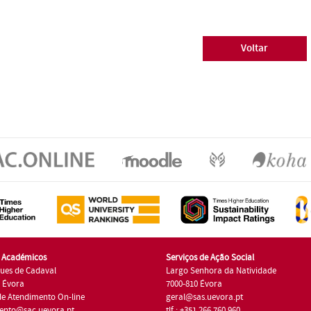
Voltar
s Académicos
Serviços de Ação Social
ues de Cadaval
Largo Senhora da Natividade
7 Évora
7000-810 Évora
de Atendimento On-line
geral@sas.uevora.pt
ento@sac.uevora.pt
tlf.: +351 266 760 960