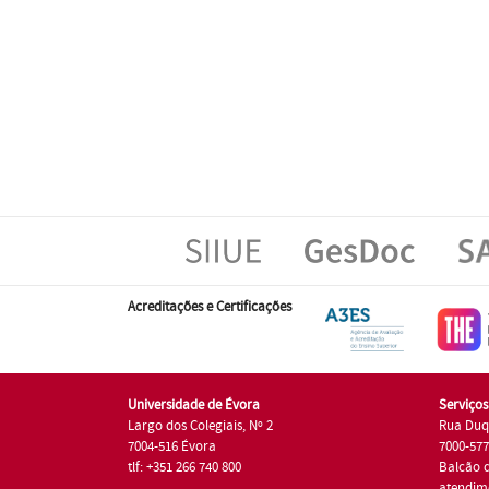
Acreditações e Certificações
Universidade de Évora
Serviço
Largo dos Colegiais, Nº 2
Rua Duq
7004-516 Évora
7000-57
tlf: +351 266 740 800
Balcão 
atendim