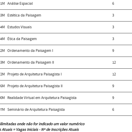
31M
Análise Espacial
6
83M
Estética da Paisagem
3
34M
Estudos Visuais
3
84M
Ética da Paisagem
3
32M
Ordenamento da Paisagem I
9
33M
Ordenamento da Paisagem II
12
72M
Projeto de Arquitetura Paisagista I
12
76M
Projeto de Arquitetura Paisagista II
9
90M
Realidade Virtual em Arquitetura Paisagista
9
97M
Seminário de Arquitetura Paisagista
6
ilimitadas onde não for indicado um valor numérico
 Atuais = Vagas Iniciais - Nº de Inscrições Atuais