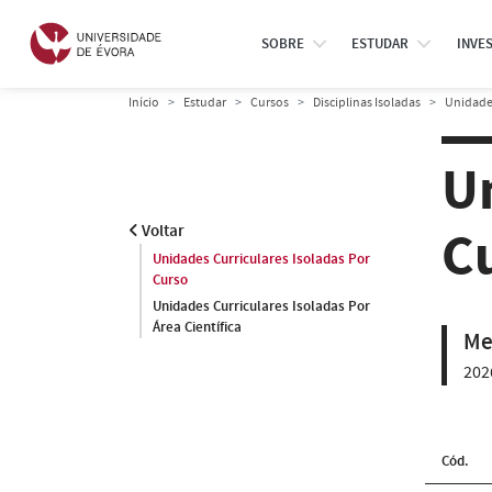
SOBRE
ESTUDAR
INVE
Início
Estudar
Cursos
Disciplinas Isoladas
Unidades
U
C
Voltar
Unidades Curriculares Isoladas Por
Curso
Unidades Curriculares Isoladas Por
Área Científica
Me
202
Cód.