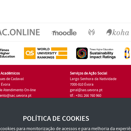
s Académicos
Serviços de Ação Social
ues de Cadaval
Largo Senhora da Natividade
7 Évora
7000-810 Évora
de Atendimento On-line
geral@sas.uevora.pt
ento@sac.uevora.pt
tlf.: +351 266 760 960
1 266 760 220
POLÍTICA DE COOKIES
za cookies para monitorização de acessos e para melhoria da experiên