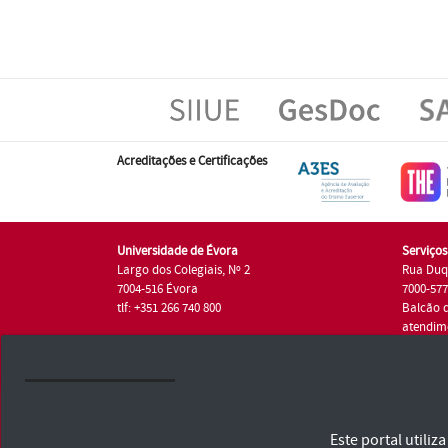
Acreditações e Certificações
Universidade de Évora
Serviço
Largo dos Colegiais, Nº 2
Rua Duq
7004-516 Évora
7000-57
tlf: +351 266 740 800
Balcão 
atendim
tlf.: +35
Universidade de Évora © 2026
Este portal utili
Consulte os Termos e Condições e Política de Privacidade