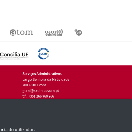
Serviços Administrativos
Largo Senhora da Natividade
7000-810 Évora
geral@sadm.uevora.pt
tlf.: +351 266 760 966
cia do utilizador.