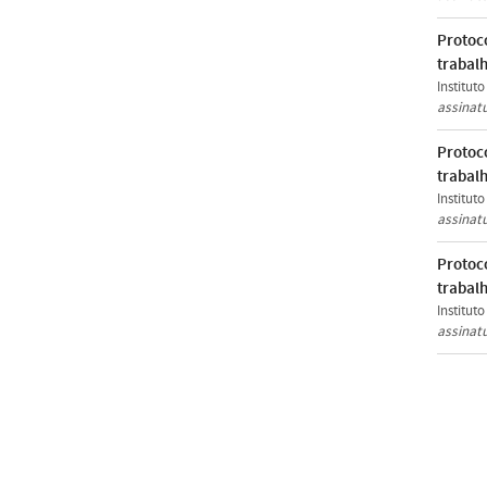
Protoco
trabalh
Institut
assinat
Protoco
trabal
Institut
assinat
Protoco
trabal
Institut
assinat