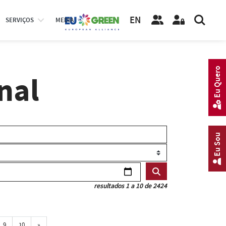
EN
SERVIÇOS
MEDIA
Eu Quero
nal
Eu Sou
resultados 1 a 10 de 2424
Próxima
9
10
»