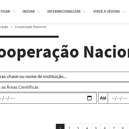
STIGAR
INOVAR
INTERNACIONALIZAR
VIVER A UÉVORA
ração
Cooperação Nacional
ooperação Nacio
Até
1
2
3
4
5
6
7
8