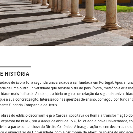
E HISTÓRIA
sidade de Évora foi a segunda universidade a ser fundada em Portugal. Após a fund
ade de uma outra universidade que servisse o sul do país. Évora, metrópole eclesiás
idade mais indicada. Ainda que a ideia original de criação da segunda universidad
que a sua concretização. Interessado nas questões de ensino, começou por fundar 
mente fundada Companhia de Jesus.
 obras do edifício decorriam e já o Cardeal solicitava de Roma a transformação 
, expressa na bula
Cum a nobis
de abril de 1559, foi criada a nova Universidade, co
Civil e a parte contenciosa do Direito Canónico. A inauguração solene decorreu no
a o aniversário da Universidade, com a cerimónia da abertura solene do ano aca