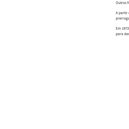
Outros f
A partir
prerroga
Em 1973,
para dar