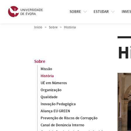
SOBRE
ESTUDAR
INVE
Início
Sobre
História
H
Sobre
Missão
História
UÉ em Números
Organização
Qualidade
Inovação Pedagógica
Aliança EU GREEN
Prevenção de Riscos de Corrupção
Canal de Denúncia Interno