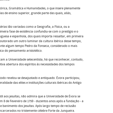
Retórica, Gramática e Humanidades, o que insere plenamente
as de ensino superior, grande parte das quais, aliás,
térias tão variadas como a Geograﬁa, a Física, ou a
imeira fase de existência confundiu-se com o prestígio e o
tuguesa e espanhola, dos quais importa ressaltar, em primeira
 doutorado um outro luminar da cultura ibérica desse tempo,
urante algum tempo Pedro da Fonseca, considerado o mais
ica do pensamento aristotélico.
zam a Universidade setecentista, há que reconhecer, contudo,
tiva abertura dos espíritos às necessidades dos tempos
todo revelou-se desajustado e antiquado. Évora participou,
lidade das elites e instituições culturais ibéricas do Antigo
til aos jesuítas, não admira que a Universidade de Évora se
m 8 de Fevereiro de 1759 - duzentos anos após a fundação - a
 e banimento dos jesuítas. Após largo tempo de reclusão
carcerados no tristemente célebre Forte da Junqueira.