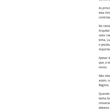
As princ
esta Uni
controla
No reina
Arquitec
valor ci
linha, L
o jesuít
importan
Apesar d
que, a e
novos.
Não obst
assim, n
Regime.
Quando a
tenha fa
Universi
debaixo 