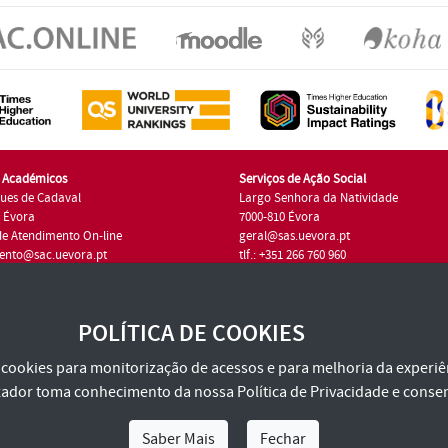
s Académicos
Serviços de Ação Social
ues de Cadaval
Largo Senhora da Natividade
7 Évora
7000-810 Évora
de Atendimento On-line
geral@sas.uevora.pt
ento@sac.uevora.pt
tlf.: +351 266 760 960
1 266 760 220
POLÍTICA DE COOKIES
za cookies para monitorização de acessos e para melhoria da experiên
tilizador toma conhecimento da nossa
Política de Privacidade
e consen
Saber Mais
Fechar