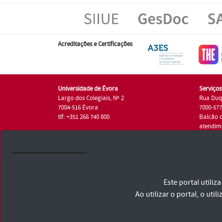
Acreditações e Certificações
Universidade de Évora
Serviço
Largo dos Colegiais, Nº 2
Rua Duq
7004-516 Évora
7000-57
tlf: +351 266 740 800
Balcão 
atendim
tlf.: +35
Universidade de Évora © 2026
Este portal utili
Consulte os Termos e Condições e Política de Privacidade
Declaração de Acessibilidade
Ao utilizar o portal, o u