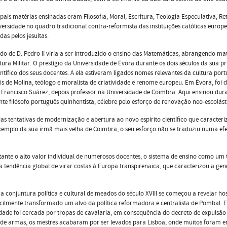
ipais matérias ensinadas eram Filosoﬁa, Moral, Escritura, Teologia Especulativa, 
versidade no quadro tradicional contra-reformista das instituições católicas europei
das pelos jesuítas.
do de D. Pedro II viria a ser introduzido o ensino das Matemáticas, abrangendo ma
tura Militar. O prestígio da Universidade de Évora durante os dois séculos da sua pr
entíﬁco dos seus docentes. A ela estiveram ligados nomes relevantes da cultura por
uis de Molina, teólogo e moralista de criatividade e renome europeu. Em Évora, foi
a Francisco Suárez, depois professor na Universidade de Coimbra. Aqui ensinou d
te ﬁlósofo português quinhentista, célebre pelo esforço de renovação neo-escolást
as tentativas de modernização e abertura ao novo espírito cientíﬁco que caracteri
xemplo da sua irmã mais velha de Coimbra, o seu esforço não se traduziu numa efe
ante o alto valor individual de numerosos docentes, o sistema de ensino como um 
a tendência global de virar costas à Europa transpirenaica, que caracterizou a genera
 conjuntura política e cultural de meados do século XVIII se começou a revelar hos
cilmente transformado um alvo da política reformadora e centralista de Pombal. E
dade foi cercada por tropas de cavalaria, em consequência do decreto de expulsão
de armas, os mestres acabaram por ser levados para Lisboa, onde muitos foram en