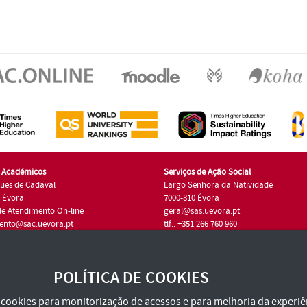
s Académicos
Serviços de Ação Social
ues de Cadaval
Largo Senhora da Natividade
7 Évora
7000-810 Évora
de Atendimento On-line
geral@sas.uevora.pt
ento@sac.uevora.pt
tlf.: +351 266 760 960
1 266 760 220
POLÍTICA DE COOKIES
za cookies para monitorização de acessos e para melhoria da experiên