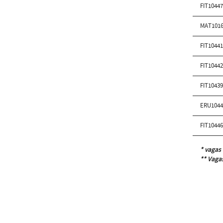
FIT1044
MAT101
FIT1044
FIT1044
FIT1043
ERU104
FIT1044
* vagas 
** Vagas