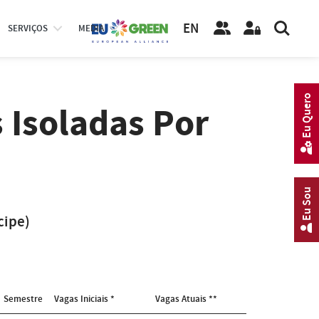
EN
SERVIÇOS
MEDIA
Eu Quero
 Isoladas Por
Eu Sou
cipe)
Semestre
Vagas Iniciais *
Vagas Atuais **