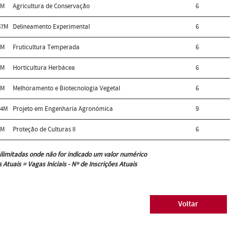
7M
Agricultura de Conservação
6
67M
Delineamento Experimental
6
1M
Fruticultura Temperada
6
2M
Horticultura Herbácea
6
9M
Melhoramento e Biotecnologia Vegetal
6
44M
Projeto em Engenharia Agronómica
9
6M
Proteção de Culturas II
6
ilimitadas onde não for indicado um valor numérico
 Atuais = Vagas Iniciais - Nº de Inscrições Atuais
Voltar