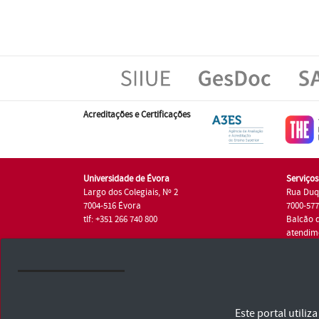
Acreditações e Certificações
Universidade de Évora
Serviço
Largo dos Colegiais, Nº 2
Rua Duq
7004-516 Évora
7000-57
tlf: +351 266 740 800
Balcão 
atendim
tlf.: +35
Universidade de Évora © 2026
Este portal utili
Consulte os Termos e Condições e Política de Privacidade