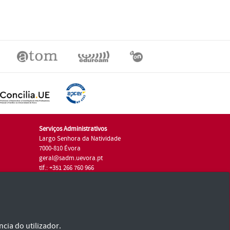
Serviços Administrativos
Largo Senhora da Natividade
7000-810 Évora
geral@sadm.uevora.pt
tlf.: +351 266 760 966
cia do utilizador.