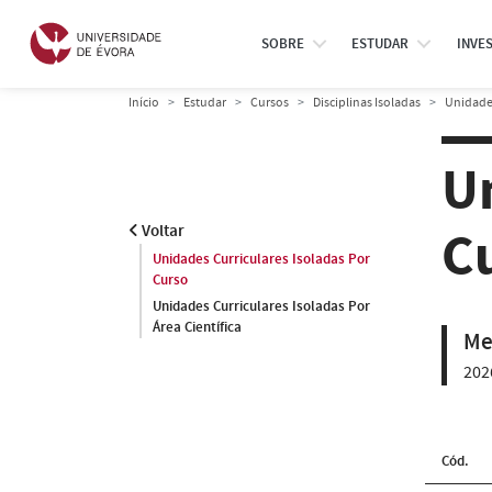
SOBRE
ESTUDAR
INVE
Início
Estudar
Cursos
Disciplinas Isoladas
Unidades
U
C
Voltar
Unidades Curriculares Isoladas Por
Curso
Unidades Curriculares Isoladas Por
Área Científica
Me
202
Cód.