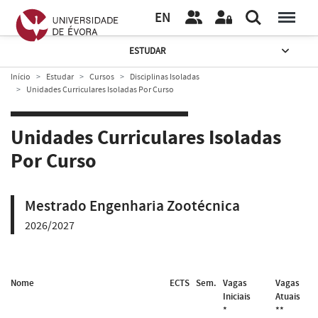
EN
ESTUDAR
Início
Estudar
Cursos
Disciplinas Isoladas
Unidades Curriculares Isoladas Por Curso
Unidades Curriculares Isoladas
Por Curso
Mestrado Engenharia Zootécnica
2026/2027
Nome
ECTS
Sem.
Vagas
Vagas
Iniciais
Atuais
*
**