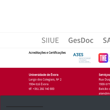
Acreditações e Certificações
Universidade de Évora
Serviço
Largo dos Colegiais, Nº 2
Rua Duq
7004-516 Évora
7000-57
tlf: +351 266 740 800
Balcão 
atendim
tlf.: +35