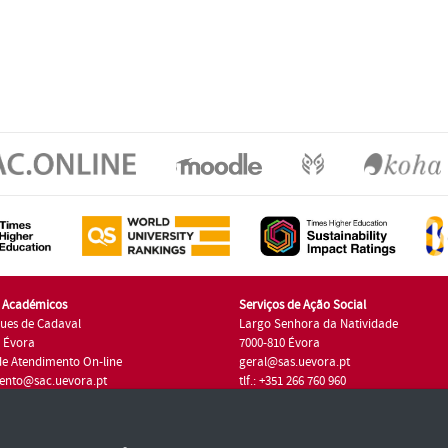
s Académicos
Serviços de Ação Social
ues de Cadaval
Largo Senhora da Natividade
7 Évora
7000-810 Évora
de Atendimento On-line
geral@sas.uevora.pt
ento@sac.uevora.pt
tlf.: +351 266 760 960
1 266 760 220