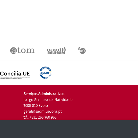
Serviços Administrativos
Largo Senhora da Natividade
7000-810 Évora
geral@sadm.uevora.pt
tlf.: +351 266 760 966