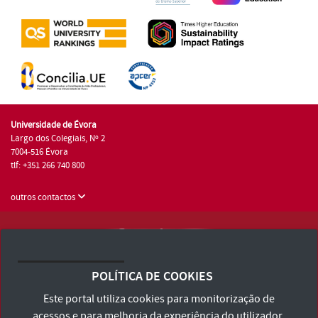
Universidade de Évora
Largo dos Colegiais, Nº 2
7004-516 Évora
tlf: +351 266 740 800
outros contactos
Universidade de Évora © 2026
Consulte os Termos e Condições e Política de Privacidade
POLÍTICA DE COOKIES
Declaração de Acessibilidade
Este portal utiliza cookies para monitorização de
acessos e para melhoria da experiência do utilizador.