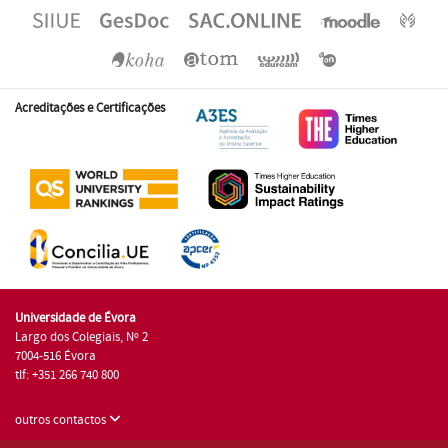
Acreditações e Certificações
Universidade de Évora
Largo dos Colegiais, Nº 2
7004-516 Évora
tlf: +351 266 740 800
outros contactos