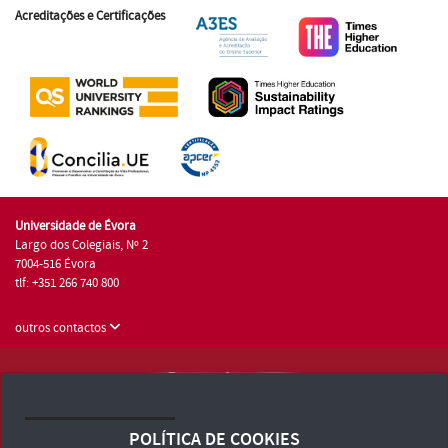
Acreditações e Certificações
Universidade de Évora
Largo dos Colegiais, Nº 2
7004-516 Évora
tlf: +351 266 740 800
outros contactos
Universidade de Évora © 2026
Consulte os Termos e Condições e Política de Privacidade
POLÍTICA DE COOKIES