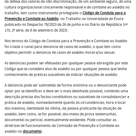
da defesa dos valores da não discriminação, de um ambiente seguro, de uma
cultura organizacional civicamente responsável e de combate ao assédio no
trabalho, tem como instrumento privilegiado o
Código de Conduta para a
Prevenção e Combate ao Assédio
no Trabalho na Universidade de Évora
publicado no Despacho 79/2023 de 26 de junho e no Diário da República (nº
175, 2ª série, de 8 de setembro de 2023).
Nos termos do Código de Conduta para a Prevenção e Combate ao Assédio
foi criada o canal para denúncia de casos de assédio, o qual tem como
objetivo permitir a denúncia de casos de assédio moral e/ou sexual.
As denúncias podem ser efetuadas por qualquer pessoa abrangida por este
Código que se considere alvo de assédio ou por qualquer pessoa que tenha
conhecimento de práticas suscetíveis de indiciar situações de assédio.
A denúncia pode ser submetida de forma anónima ou o denunciante pode
optar por se identificar e deve ser o mais detalhada possível, contendo uma
descrição precisa dos factos constitutivos ou suscetíveis de consubstanciar a
prática de assédio, nomeadamente quanto às circunstâncias, hora e local
dos mesmos, identidade da vítima, da pessoa praticante da situação de
assédio, bem como, se for possível, dos meios de prova testemunhal,
documental ou pericial, eventualmente existentes. Pode consultar as
diretrizes de funcionamento da Comissão de Prevenção e Combate ao
assédio no
documento
.