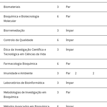
Biomateriais
3
Par
Bioquímica e Biotecnologia
6
Par
Molecular
Biorremediação
3
Ímpar
Controlo da Qualidade
6
Ímpar
Ética da Investigação Científica e
3
Ímpar
Tecnológica em Ciências da Vida
Farmacologia Bioquímica
6
Par
Imunidade e Ambiente
3
Par
2
2
Laboratórios de Bioinformática
3
Ímpar
Metodologias de Investigação em
3
Par
Bioquímica
Métodos Avançados em Bioquímica
6
Ímpar