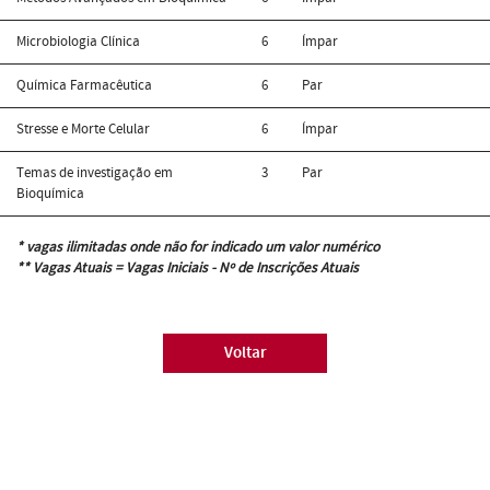
Microbiologia Clínica
6
Ímpar
Química Farmacêutica
6
Par
Stresse e Morte Celular
6
Ímpar
Temas de investigação em
3
Par
Bioquímica
* vagas ilimitadas onde não for indicado um valor numérico
** Vagas Atuais = Vagas Iniciais - Nº de Inscrições Atuais
Voltar