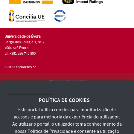
Universidade de Évora
Largo dos Colegiais, Nº 2
7004-516 Évora
tlf: +351 266 740 800
outros contactos
Universidade de Évora © 2026
Consulte os Termos e Condições e Política de Privacidade
POLÍTICA DE COOKIES
Declaração de Acessibilidade
Este portal utiliza cookies para monitorização de
acessos e para melhoria da experiência do utilizador.
Ao utilizar o portal, o utilizador toma conhecimento da
nossa
Política de Privacidade
e consente a utilização