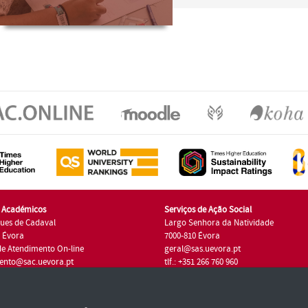
s Académicos
Serviços de Ação Social
ues de Cadaval
Largo Senhora da Natividade
7 Évora
7000-810 Évora
de Atendimento On-line
geral@sas.uevora.pt
ento@sac.uevora.pt
tlf.: +351 266 760 960
1 266 760 220