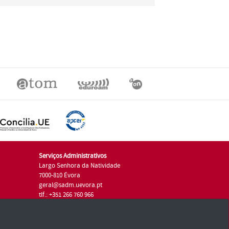
Serviços Administrativos
Largo Senhora da Natividade
7000-810 Évora
geral@sadm.uevora.pt
tlf.: +351 266 760 966