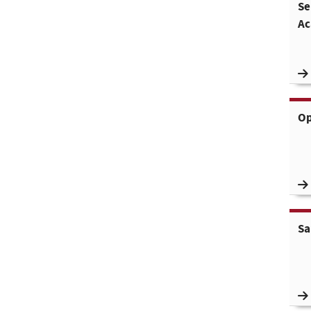
Se
Ac
Op
S