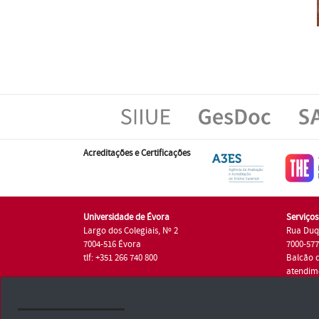
Acreditações e Certificações
Universidade de Évora
Serviço
Largo dos Colegiais, Nº 2
Rua Duq
7004-516 Évora
7000-57
tlf: +351 266 740 800
Balcão 
atendim
tlf.: +35