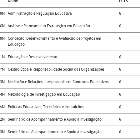
Nome
ECTS
28M
Administração e Regulação Educativa
6
46M
Análise e Planeamento Estratégico em Educação
6
48M
Conceção, Desenvolvimento e Avaliação de Projetos em
6
Educação
31M
Educação e Desenvolvimento
6
37M
Gestão Ética e Responsabilidade Social das Organizações
6
53M
Mediação e Relações Interpessoais em Contextos Educativos
6
54M
Metodologia de Investigação em Educação
6
55M
Políticas Educativas, Territórios e Instituições
6
62M
Seminário de Acompanhamento e Apoio à Investigação I
6
63M
Seminário de Acompanhamento e Apoio à Investigação II
6