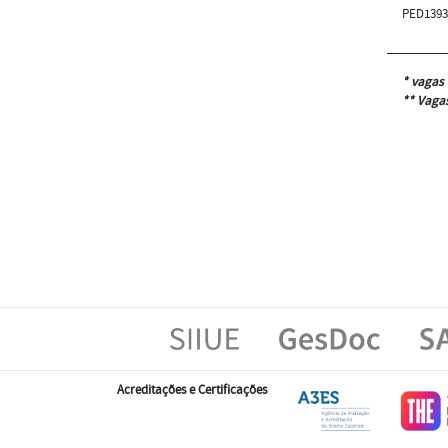
PED139
* vagas 
** Vagas
Acreditações e Certificações