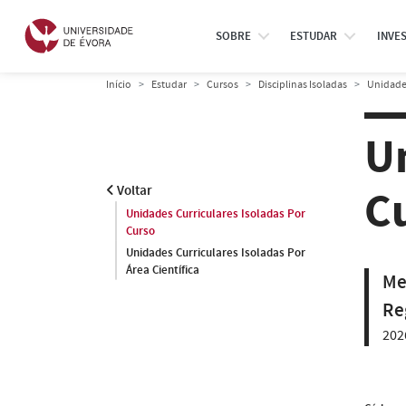
SOBRE
ESTUDAR
INVE
Início
Estudar
Cursos
Disciplinas Isoladas
Unidades
U
C
Voltar
Unidades Curriculares Isoladas Por
Curso
Unidades Curriculares Isoladas Por
Área Científica
Me
Re
202