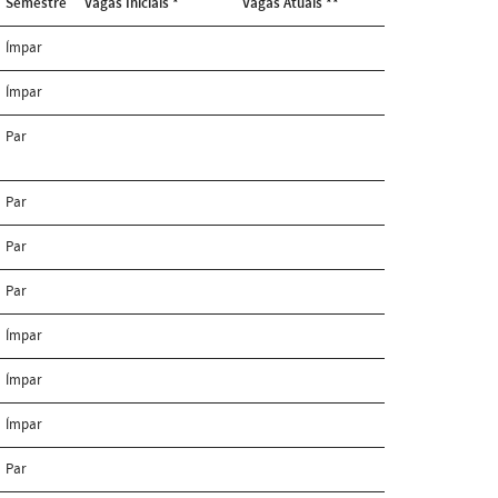
Semestre
Vagas Iniciais *
Vagas Atuais **
Ímpar
Ímpar
Par
Par
Par
Par
Ímpar
Ímpar
Ímpar
Par