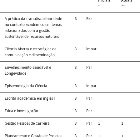
Iniciais
Atuais
*
**
A prática da transdisciplinaridade
6
Par
no contexto académico em temas
relacionados com a gestão
sustentável de recursos naturais
Ciência Aberta e estratégias de
3
Ímpar
comunicação e disseminação
Envelhecimento Saudável e
3
Par
Longevidade
Epistemologia da Ciência
3
Ímpar
Escrita académica em inglês I
3
Par
Ética e Investigação
3
Par
Gestão Pessoal de Carreira
3
Par
1
1
Planeamento e Gestão de Projetos
3
Par
1
1