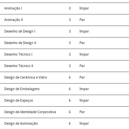
Animação I
3
Ímpar
Animação II
3
Par
Desenho de Design I
3
Ímpar
Desenho de Design II
3
Par
Desenho Técnico I
3
Ímpar
Desenho Técnico II
3
Par
Design de Cerâmica e Vidro
6
Par
Design de Embalagens
6
Ímpar
Design de Espaços
6
Ímpar
Design de Identidade Corporativa
6
Par
Design de Iluminação
6
Ímpar