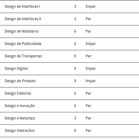
Design de Interfaces I
3
Ímpar
Design de Interfaces II
3
Par
Design de Mobiliário
6
Par
Design de Publicidade
6
Ímpar
Design de Transportes
9
Par
Design Digital
9
Ímpar
Design do Produto
9
Ímpar
Design Editorial
6
Par
Design e Inovação
6
Par
Design e Natureza
3
Par
Design Interactivo
9
Par