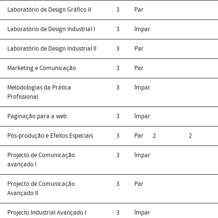
Laboratório de Design Gráfico II
3
Par
Laboratório de Design Industrial I
3
Ímpar
Laboratório de Design Industrial II
3
Par
Marketing e Comunicação
3
Par
Metodologias da Prática
3
Ímpar
Profissional
Paginação para a web
3
Ímpar
Pós-produção e Efeitos Especiais
3
Par
2
2
Projecto de Comunicação
3
Ímpar
avançado I
Projecto de Comunicação
3
Par
Avançado II
Projecto Industrial Avançado I
3
Ímpar