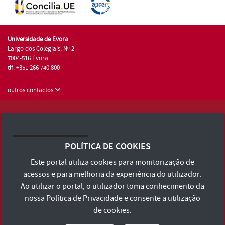
Universidade de Évora
Largo dos Colegiais, Nº 2
7004-516 Évora
tlf: +351 266 740 800
outros contactos
Universidade de Évora © 2026
Consulte os Termos e Condições e Política de Privacidade
POLÍTICA DE COOKIES
Declaração de Acessibilidade
Este portal utiliza cookies para monitorização de
acessos e para melhoria da experiência do utilizador.
Ao utilizar o portal, o utilizador toma conhecimento da
nossa
Política de Privacidade
e consente a utilização
de cookies.