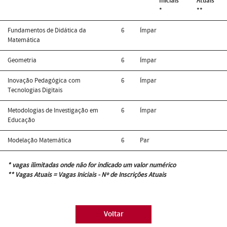
Iniciais
Atuais
*
**
Fundamentos de Didática da
6
Ímpar
Matemática
Geometria
6
Ímpar
Inovação Pedagógica com
6
Ímpar
Tecnologias Digitais
Metodologias de Investigação em
6
Ímpar
Educação
Modelação Matemática
6
Par
* vagas ilimitadas onde não for indicado um valor numérico
** Vagas Atuais = Vagas Iniciais - Nº de Inscrições Atuais
Voltar