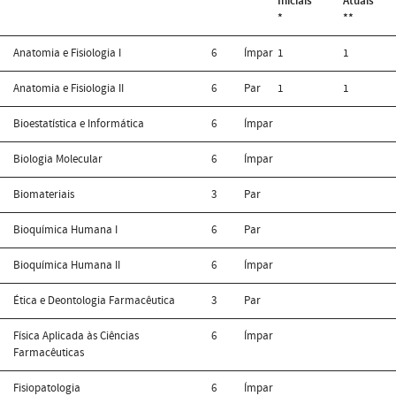
Iniciais
Atuais
*
**
Anatomia e Fisiologia I
6
Ímpar
1
1
Anatomia e Fisiologia II
6
Par
1
1
Bioestatística e Informática
6
Ímpar
Biologia Molecular
6
Ímpar
Biomateriais
3
Par
Bioquímica Humana I
6
Par
Bioquímica Humana II
6
Ímpar
Ética e Deontologia Farmacêutica
3
Par
Física Aplicada às Ciências
6
Ímpar
Farmacêuticas
Fisiopatologia
6
Ímpar