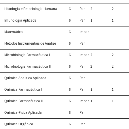
Histologia e Embriologia Humana
6
Par
2
2
Imunologia Aplicada
6
Par
1
1
Matemática
6
Ímpar
Métodos Instrumentais de Análise
6
Par
Microbiologia Farmacêutica I
6
Ímpar
2
2
Microbiologia Farmacêutica II
6
Par
2
2
Química Analítica Aplicada
6
Par
Química Farmacêutica I
6
Par
1
1
Química Farmacêutica II
6
Ímpar
1
1
Química-Física Aplicada
6
Par
Química Orgânica
6
Par