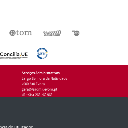
Serviços Administrativos
Largo Senhora da Natividade
7000-810 Évora
geral@sadm.uevora.pt
tlf.: +351 266 760 966
cia do utilizador.