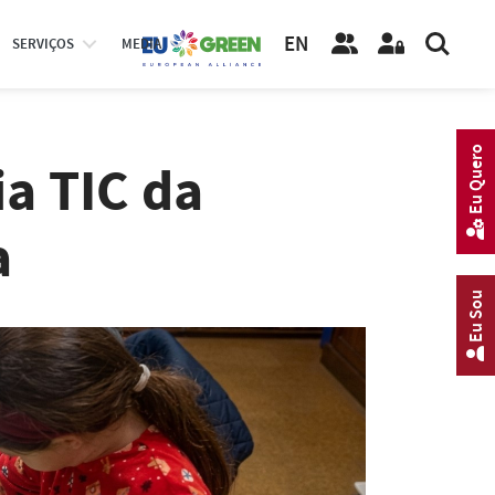
EN
SERVIÇOS
MEDIA
Eu Quero
a TIC da
a
Eu Sou