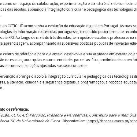
se como um espaço de colaboração, experimentação e transferência de conhecimen
icas das escolas, apoiando a integração curricular e pedagógica das tecnologias 
.
ia do CCTIC-UÉ acompanha a evolução da educação digital em Portugal. As suas ra
nologias da informação nas escolas portuguesas, tendo sido posteriormente reco
culo XXI. Ao longo de mais de três décadas, tem apoiado escolas e professores na 
da aprendizagem, acompanhando as sucessivas políticas públicas de inovação educ
 centro de referência para o Alentejo, desenvolve a sua atividade em estreita co
ão de escolas, autarquias e outras entidades parceiras. Esta proximidade ao terri
as e promover soluções ajustadas aos seus contextos.
tervenção abrange o apoio à integração curricular e pedagógica das tecnologias di
res, a literacia, cidadania e segurança digitais, a programação, a robótica educati
o.
to de referência:
 (2026).
CCTIC-UÉ: Percurso, Presente e Perspetivas. Contributo para a memória
ncia TIC da Universidade de Évora
. Disponível em:
https://dspace.uevora.pt/rdp