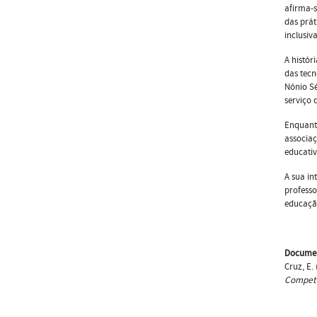
afirma-
das prát
inclusiva
A histór
das tec
Nónio Sé
serviço 
Enquanto
associaç
educativ
A sua in
professo
educaçã
Documen
Cruz, E.
Competê