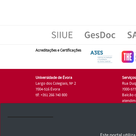
Acreditações e Certificações
Universidade de Évora
Serviço
Largo dos Colegiais, Nº 2
Rua Duq
7004-516 Évora
7000-57
tlf: +351 266 740 800
Balcão 
atendim
tlf.: +35
Universidade de Évora © 2026
Este portal utili
Consulte os Termos e Condições e Política de Privacidade