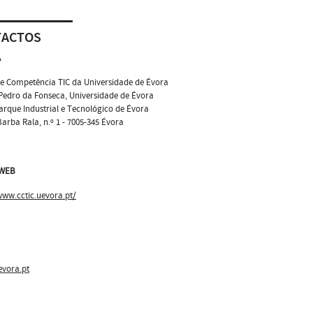
TACTOS
A
e Competência TIC da Universidade de Évora
Pedro da Fonseca, Universidade de Évora
arque Industrial e Tecnológico de Évora
arba Rala, n.º 1 - 7005-345 Évora
 WEB
www.cctic.uevora.pt/
evora.pt