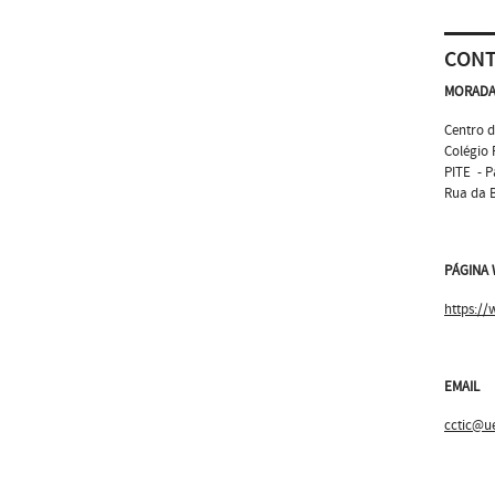
CON
MORAD
Centro d
Colégio 
PITE - P
Rua da B
PÁGINA
https://
EMAIL
cctic@u