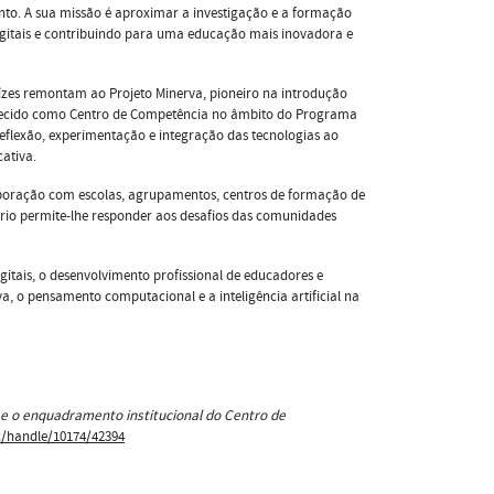
to. A sua missão é aproximar a investigação e a formação
digitais e contribuindo para uma educação mais inovadora e
ízes remontam ao Projeto Minerva, pioneiro na introdução
nhecido como Centro de Competência no âmbito do Programa
reflexão, experimentação e integração das tecnologias ao
ativa.
laboração com escolas, agrupamentos, centros de formação de
tório permite-lhe responder aos desafios das comunidades
gitais, o desenvolvimento profissional de educadores e
va, o pensamento computacional e a inteligência artificial na
 e o enquadramento institucional do Centro de
c/handle/10174/42394