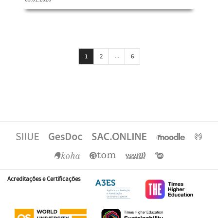
...
1
2
6
Acreditações e Certificações