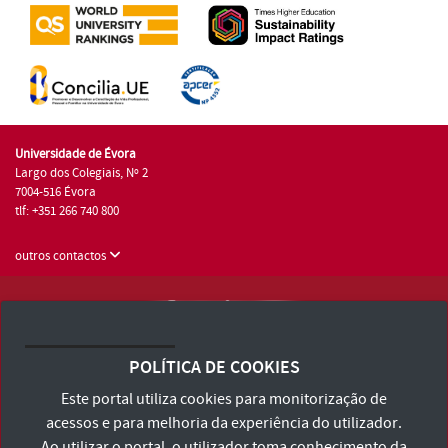
Universidade de Évora
Largo dos Colegiais, Nº 2
7004-516 Évora
tlf: +351 266 740 800
outros contactos
Universidade de Évora © 2026
Consulte os Termos e Condições e Política de Privacidade
POLÍTICA DE COOKIES
Declaração de Acessibilidade
Este portal utiliza cookies para monitorização de
acessos e para melhoria da experiência do utilizador.
Ao utilizar o portal, o utilizador toma conhecimento da