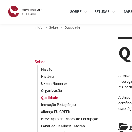
SOBRE
ESTUDAR
INVE
Início
Sobre
Qualidade
Q
Sobre
Missão
A Univer
História
investig
UÉ em Números
melhoria
Organização
A Univer
Qualidade
certific
Inovação Pedagógica
estraté
Aliança EU GREEN
Prevenção de Riscos de Corrupção
Canal de Denúncia Interno
P