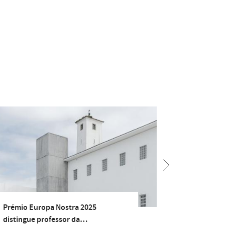
Prémio Europa Nostra 2025
Art
distingue professor da…
com