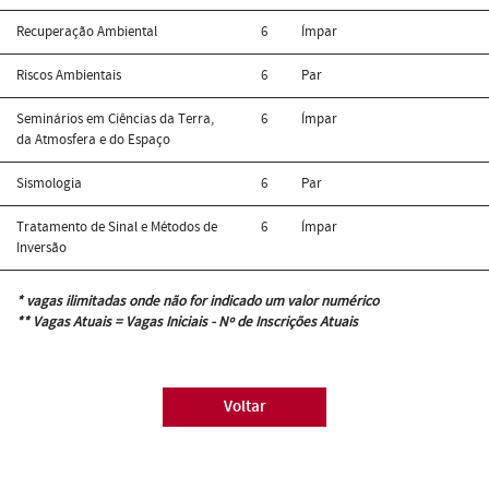
Recuperação Ambiental
6
Ímpar
Riscos Ambientais
6
Par
Seminários em Ciências da Terra,
6
Ímpar
da Atmosfera e do Espaço
Sismologia
6
Par
Tratamento de Sinal e Métodos de
6
Ímpar
Inversão
* vagas ilimitadas onde não for indicado um valor numérico
** Vagas Atuais = Vagas Iniciais - Nº de Inscrições Atuais
Voltar