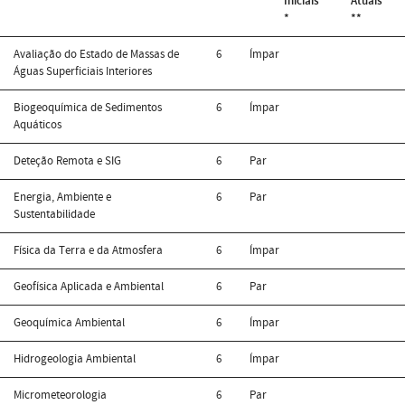
Iniciais
Atuais
*
**
Avaliação do Estado de Massas de
6
Ímpar
Águas Superficiais Interiores
Biogeoquímica de Sedimentos
6
Ímpar
Aquáticos
Deteção Remota e SIG
6
Par
Energia, Ambiente e
6
Par
Sustentabilidade
Física da Terra e da Atmosfera
6
Ímpar
Geofísica Aplicada e Ambiental
6
Par
Geoquímica Ambiental
6
Ímpar
Hidrogeologia Ambiental
6
Ímpar
Micrometeorologia
6
Par