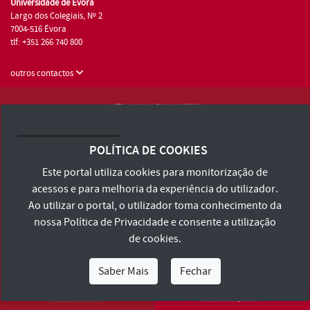
Universidade de Évora
Largo dos Colegiais, Nº 2
7004-516 Évora
tlf: +351 266 740 800
outros contactos
Universidade de Évora © 2026
Consulte os Termos e Condições e Política de Privacidade
POLÍTICA DE COOKIES
Declaração de Acessibilidade
Este portal utiliza cookies para monitorização de
acessos e para melhoria da experiência do utilizador.
Ao utilizar o portal, o utilizador toma conhecimento da
nossa
Política de Privacidade
e consente a utilização
de cookies.
Saber Mais
Fechar
Eu Sou
Eu Quero