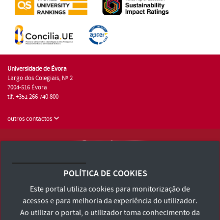
Universidade de Évora
Largo dos Colegiais, Nº 2
7004-516 Évora
tlf: +351 266 740 800
outros contactos
Universidade de Évora © 2026
Consulte os Termos e Condições e Política de Privacidade
POLÍTICA DE COOKIES
Declaração de Acessibilidade
Este portal utiliza cookies para monitorização de
acessos e para melhoria da experiência do utilizador.
Ao utilizar o portal, o utilizador toma conhecimento da