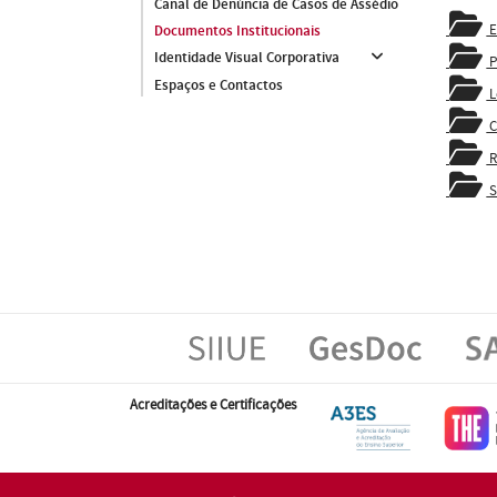
Canal de Denúncia de Casos de Assédio
E
Documentos Institucionais
Identidade Visual Corporativa
P
Espaços e Contactos
L
C
R
S
Acreditações e Certificações