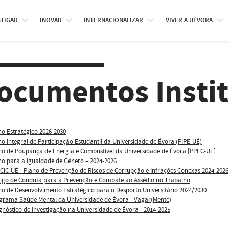
STIGAR
INOVAR
INTERNACIONALIZAR
VIVER A UÉVORA
ocumentos Instit
no Estratégico 2026-2030
no Integral de Participação Estudantil da Universidade de Évora (PIPE-UÉ)
no de Poupança de Energia e Combustível da Universidade de Évora [PPEC-UE]
no para a Igualdade de Género – 2024-2026
CIC-UÉ - Plano de Prevenção de Riscos de Corrupção e Infrações Conexas 2024-2026
igo de Conduta para a Prevenção e Combate ao Assédio no Trabalho
no de Desenvolvimento Estratégico para o Desporto Universitário 2024/2030
grama Saúde Mental da Universidade de Évora - Vagar(Mente)
gnóstico de Investigação na Universidade de Évora - 2014-2025