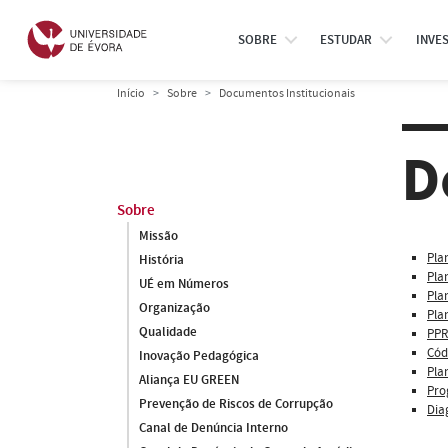
SOBRE
ESTUDAR
INVE
Início
Sobre
Documentos Institucionais
D
Sobre
Missão
Pla
História
Pla
UÉ em Números
Pla
Organização
Pla
Qualidade
PPR
Cód
Inovação Pedagógica
Pla
Aliança EU GREEN
Pro
Prevenção de Riscos de Corrupção
Dia
Canal de Denúncia Interno