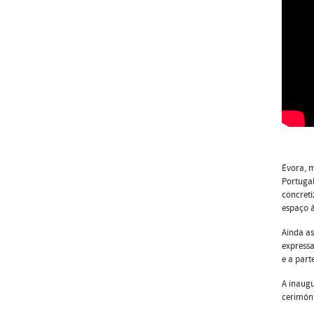
Évora, m
Portugal
concreti
espaço 
Ainda as
express
e a part
A inaugu
cerimón