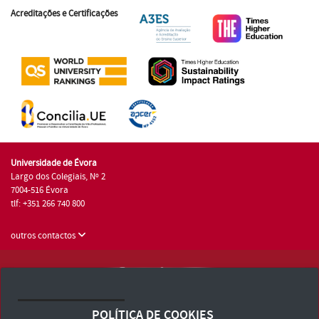
Acreditações e Certificações
Universidade de Évora
Largo dos Colegiais, Nº 2
7004-516 Évora
tlf: +351 266 740 800
outros contactos
Universidade de Évora © 2026
Consulte os Termos e Condições e Política de Privacidade
POLÍTICA DE COOKIES