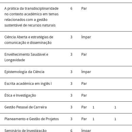
A prática da transdisciplinaridade
6
Par
no contexto académico em temas
relacionados com a gestão
sustentável de recursos naturais
Ciência Aberta e estratégias de
3
Ímpar
comunicação e disseminação
Envelhecimento Saudável e
3
Par
Longevidade
Epistemologia da Ciência
3
Ímpar
Escrita académica em inglês I
3
Par
Ética e Investigação
3
Par
Gestão Pessoal de Carreira
3
Par
1
1
Planeamento e Gestão de Projetos
3
Par
1
1
Seminário de Investigação
6
Ímpar