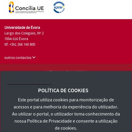
Universidade de Évora
Largo dos Colegiais, Nº 2
7004-516 Évora
tlf: +351 266 740 800
outros contactos
Universidade de Évora © 2026
Consulte os Termos e Condições e Política de Privacidade
POLÍTICA DE COOKIES
Declaração de Acessibilidade
Este portal utiliza cookies para monitorização de
acessos e para melhoria da experiência do utilizador.
Ao utilizar o portal, o utilizador toma conhecimento da
nossa
Política de Privacidade
e consente a utilização
de cookies.