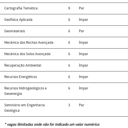
Cartografia Temática
9
Par
Geofísica Aplicada
6
Ímpar
Geomateriais
6
Par
Mecânica das Rochas Avançada
6
Ímpar
Mecânica dos Solos Avançada
6
Ímpar
Recuperação Ambiental
6
Ímpar
Recursos Energéticos
6
Ímpar
Recursos Hidrogeológicos e
6
Ímpar
Geoenergia
Seminário em Engenharia
3
Par
Geológica
* vagas ilimitadas onde não for indicado um valor numérico