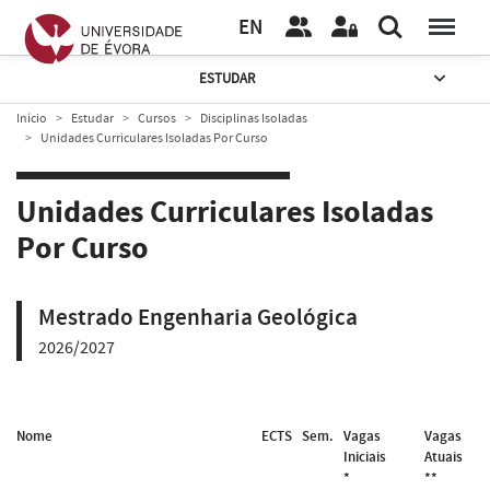
EN
ESTUDAR
Início
Estudar
Cursos
Disciplinas Isoladas
Unidades Curriculares Isoladas Por Curso
Unidades Curriculares Isoladas
Por Curso
Mestrado Engenharia Geológica
2026/2027
Nome
ECTS
Sem.
Vagas
Vagas
Iniciais
Atuais
*
**