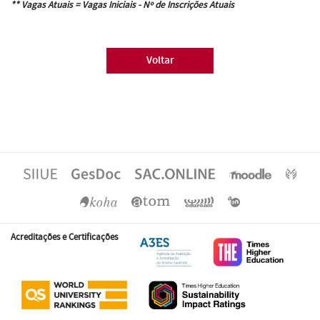
** Vagas Atuais = Vagas Iniciais - Nº de Inscrições Atuais
Voltar
Acreditações e Certificações