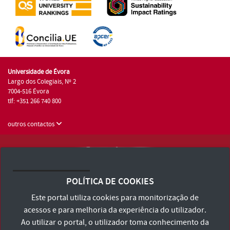
Universidade de Évora
Largo dos Colegiais, Nº 2
7004-516 Évora
tlf: +351 266 740 800
outros contactos
Universidade de Évora © 2026
Consulte os Termos e Condições e Política de Privacidade
POLÍTICA DE COOKIES
Declaração de Acessibilidade
Este portal utiliza cookies para monitorização de
acessos e para melhoria da experiência do utilizador.
Ao utilizar o portal, o utilizador toma conhecimento da