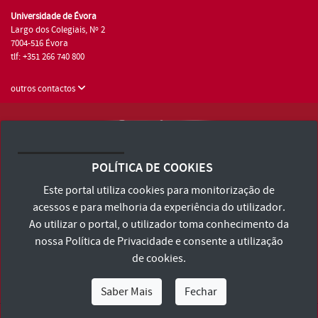
Universidade de Évora
Largo dos Colegiais, Nº 2
7004-516 Évora
tlf: +351 266 740 800
outros contactos
Universidade de Évora © 2026
Consulte os Termos e Condições e Política de Privacidade
POLÍTICA DE COOKIES
Declaração de Acessibilidade
Este portal utiliza cookies para monitorização de
acessos e para melhoria da experiência do utilizador.
Ao utilizar o portal, o utilizador toma conhecimento da
nossa
Política de Privacidade
e consente a utilização
de cookies.
Saber Mais
Fechar
Eu Sou
Eu Quero