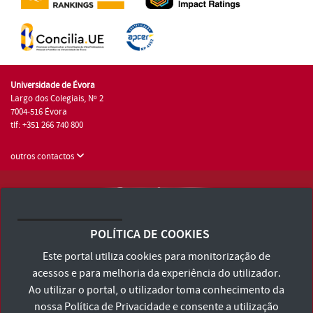
Universidade de Évora
Largo dos Colegiais, Nº 2
7004-516 Évora
tlf: +351 266 740 800
outros contactos
Universidade de Évora © 2026
Consulte os Termos e Condições e Política de Privacidade
POLÍTICA DE COOKIES
Declaração de Acessibilidade
Este portal utiliza cookies para monitorização de
acessos e para melhoria da experiência do utilizador.
Ao utilizar o portal, o utilizador toma conhecimento da
nossa
Política de Privacidade
e consente a utilização