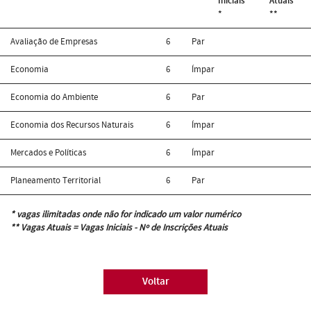
Iniciais
Atuais
*
**
Avaliação de Empresas
6
Par
Economia
6
Ímpar
Economia do Ambiente
6
Par
Economia dos Recursos Naturais
6
Ímpar
Mercados e Políticas
6
Ímpar
Planeamento Territorial
6
Par
* vagas ilimitadas onde não for indicado um valor numérico
** Vagas Atuais = Vagas Iniciais - Nº de Inscrições Atuais
Voltar