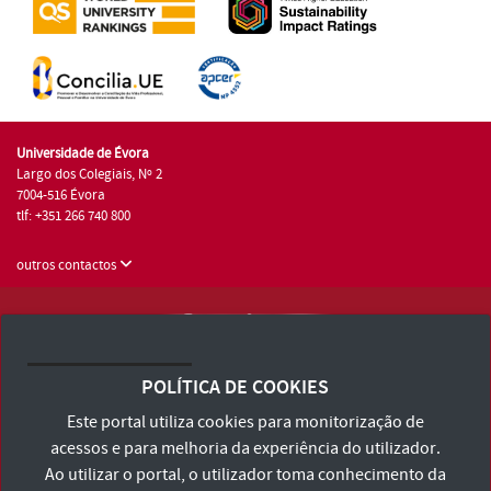
Universidade de Évora
Largo dos Colegiais, Nº 2
7004-516 Évora
tlf: +351 266 740 800
outros contactos
Universidade de Évora © 2026
Consulte os Termos e Condições e Política de Privacidade
POLÍTICA DE COOKIES
Declaração de Acessibilidade
Este portal utiliza cookies para monitorização de
acessos e para melhoria da experiência do utilizador.
Ao utilizar o portal, o utilizador toma conhecimento da