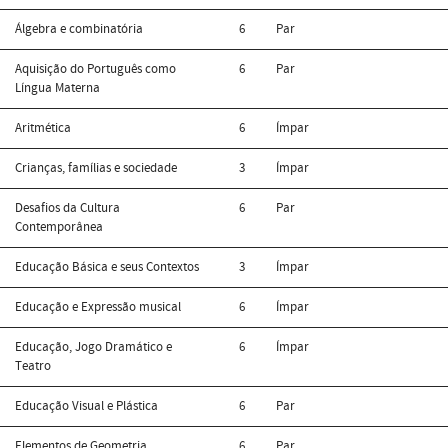
Álgebra e combinatória
6
Par
Aquisição do Português como
6
Par
Língua Materna
Aritmética
6
Ímpar
Crianças, famílias e sociedade
3
Ímpar
Desafios da Cultura
6
Par
Contemporânea
Educação Básica e seus Contextos
3
Ímpar
Educação e Expressão musical
6
Ímpar
Educação, Jogo Dramático e
6
Ímpar
Teatro
Educação Visual e Plástica
6
Par
Elementos de Geometria
6
Par