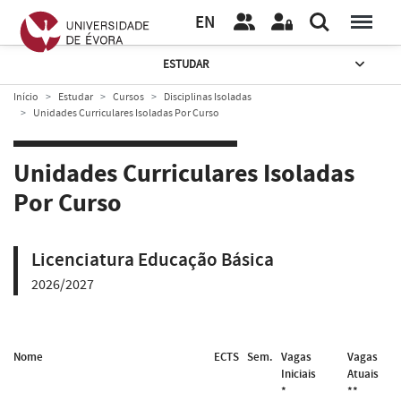
EN
ESTUDAR
Início
Estudar
Cursos
Disciplinas Isoladas
Unidades Curriculares Isoladas Por Curso
Unidades Curriculares Isoladas
Por Curso
Licenciatura Educação Básica
2026/2027
Nome
ECTS
Sem.
Vagas
Vagas
Iniciais
Atuais
*
**