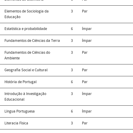
Elementos de Sociologia da
3
Par
Educação
Estatística e probabilidade
6
Ímpar
Fundamentos de Ciências da Terra
3
Ímpar
Fundamentos de Ciências do
3
Par
Ambiente
Geografia Social e Cultural
3
Par
História de Portugal
6
Par
Introdução à Investigação
3
Ímpar
Educacional
Língua Portuguesa
6
Ímpar
Literacia Física
3
Par