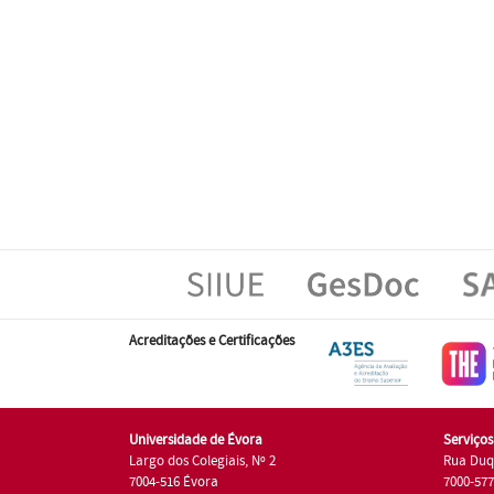
Acreditações e Certificações
Universidade de Évora
Serviço
Largo dos Colegiais, Nº 2
Rua Duq
7004-516 Évora
7000-57