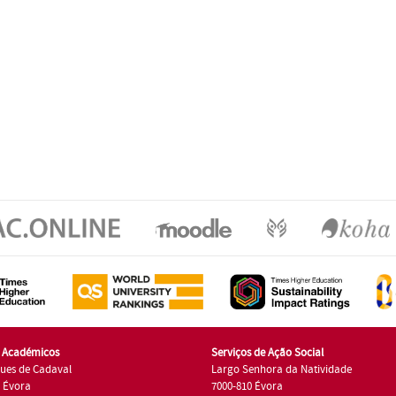
s Académicos
Serviços de Ação Social
ues de Cadaval
Largo Senhora da Natividade
7 Évora
7000-810 Évora