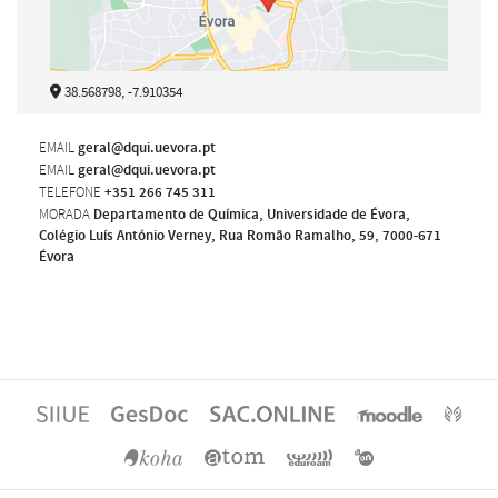
38.568798, -7.910354
EMAIL
geral@dqui.uevora.pt
EMAIL
geral@dqui.uevora.pt
TELEFONE
+351 266 745 311
MORADA
Departamento de Química, Universidade de Évora,
Colégio Luís António Verney, Rua Romão Ramalho, 59, 7000-671
Évora