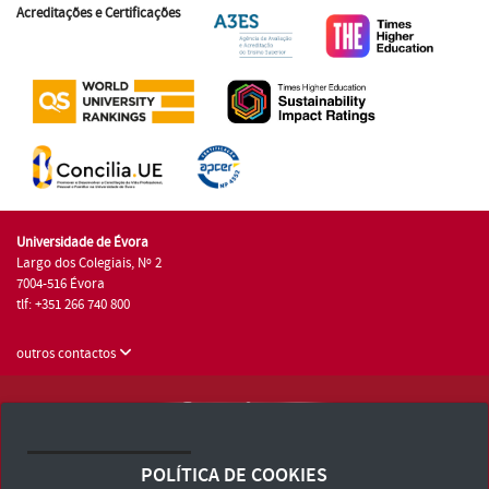
Acreditações e Certificações
Universidade de Évora
Largo dos Colegiais, Nº 2
7004-516 Évora
tlf: +351 266 740 800
outros contactos
Universidade de Évora © 2026
Consulte os Termos e Condições e Política de Privacidade
POLÍTICA DE COOKIES
Declaração de Acessibilidade