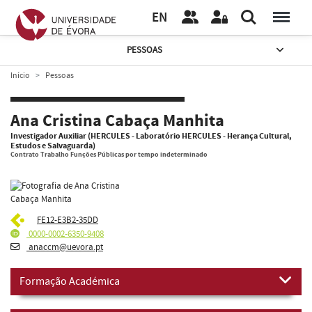
EN
PESSOAS
Início
Pessoas
Ana Cristina Cabaça Manhita
Investigador Auxiliar (HERCULES - Laboratório HERCULES - Herança Cultural,
Estudos e Salvaguarda)
Contrato Trabalho Funções Públicas por tempo indeterminado
FE12-E3B2-35DD
0000-0002-6350-9408
anaccm@uevora.pt
Formação Académica