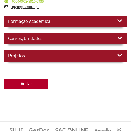
0000-0002-9910-8956
pjgm@uevora.pt
Formação Académica
Cargos/Unidades
Projetos
Voltar