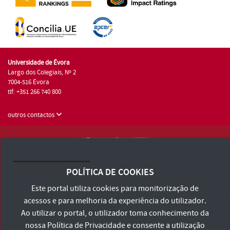
Universidade de Évora
Largo dos Colegiais, Nº 2
7004-516 Évora
tlf: +351 266 740 800
outros contactos
Universidade de Évora © 2026
Consulte os Termos e Condições e Política de Privacidade
POLÍTICA DE COOKIES
Declaração de Acessibilidade
Este portal utiliza cookies para monitorização de
acessos e para melhoria da experiência do utilizador.
Ao utilizar o portal, o utilizador toma conhecimento da
nossa
Política de Privacidade
e consente a utilização