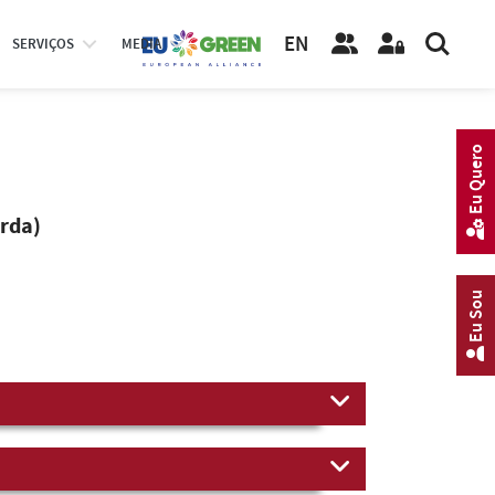
EN
SERVIÇOS
MEDIA
Eu Quero
rda)
Eu Sou