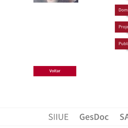
Domí
Proj
Publ
Voltar