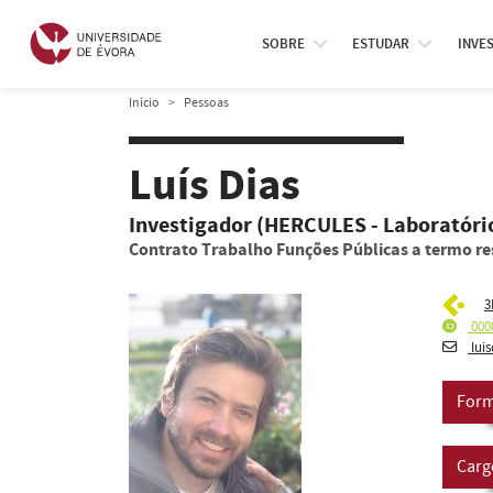
SOBRE
ESTUDAR
INVE
Início
Pessoas
Luís Dias
Investigador (HERCULES - Laboratóri
Contrato Trabalho Funções Públicas a termo re
3
000
lui
Form
Carg