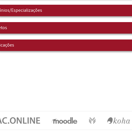
nios/Especializações
etos
icações