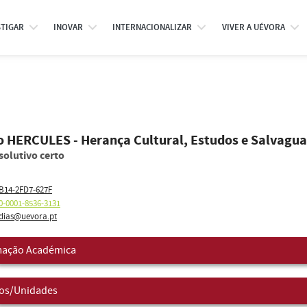
STIGAR
INOVAR
INTERNACIONALIZAR
VIVER A UÉVORA
o HERCULES - Herança Cultural, Estudos e Salvagua
solutivo certo
B14-2FD7-627F
0-0001-8536-3131
sdias@uevora.pt
ação Académica
os/Unidades